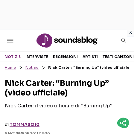
in
x
Sezioni
NOTIZIE
INTERVISTE
RECENSIONI
ARTISTI
TESTI CANZONI
Home
Notizie
Nick Carter: “Burning Up” (video ufficiale)
NOTIZIE
ARTISTI
Nick Carter: “Burning Up”
RECENSIONI MUSICALI
TESTI CANZONI
(video ufficiale)
INTERVISTE
TOUR ED EVENTI
GOSSIP E CURIOSITÀ
TALENT SHOW
Nick Carter: il video ufficiale di “Burning Up”
di
TOMMASO10
5 NOVEMBRE 2011 08:30