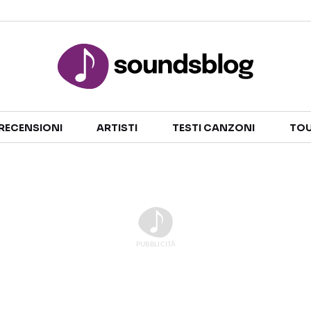
Sezioni
RECENSIONI
ARTISTI
TESTI CANZONI
TOU
NOTIZIE
ARTISTI
RECENSIONI MUSICALI
TESTI CANZONI
INTERVISTE
TOUR ED EVENTI
GOSSIP E CURIOSITÀ
TALENT SHOW