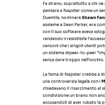
Fa strano, soprattutto a chi ne 
pensare a Napster come un serv
Duemila, nominare
Shawn Fan
assieme a Sean Parker, era com
con il suo software aveva sdoga
rendendo irresistibile l’access
canzoni che i singoli utenti po
un sistema dipeer-to-peer “imp
senza dare troppo nell’occhio.
La fama di Napster crebbe a di
una controversia legale con i
M
chiedevano il risarcimento al s
condivisione un brano non anc
accusandoli di aver rubato la p