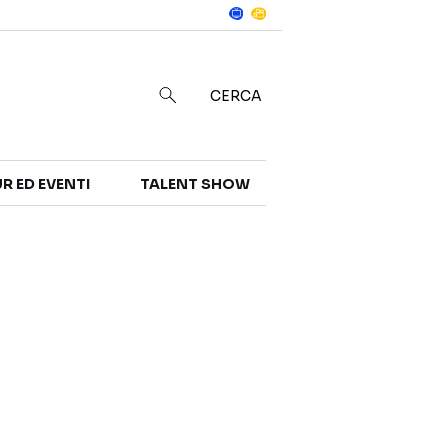
Notizie
in
CERCA
R ED EVENTI
TALENT SHOW