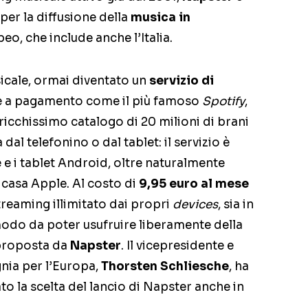
 per la diffusione della
musica in
o, che include anche l’Italia.
sicale, ormai diventato un
servizio di
 e a pagamento come il più famoso
Spotify
,
ricchissimo catalogo di 20 milioni di brani
 dal telefonino o dal tablet: il servizio è
 e i tablet Android, oltre naturalmente
i casa Apple. Al costo di
9,95 euro al mese
streaming illimitato dai propri
devices
, sia in
 modo da poter usufruire liberamente della
 proposta da
Napster
. Il vicepresidente e
nia per l’Europa,
Thorsten Schliesche
, ha
to la scelta del lancio di Napster anche in