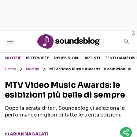
in
x
Sezioni
NOTIZIE
INTERVISTE
RECENSIONI
ARTISTI
TESTI CANZONI
Home
Notizie
MTV Video Music Awards: le esibizioni più 
NOTIZIE
ARTISTI
MTV Video Music Awards: le
RECENSIONI MUSICALI
TESTI CANZONI
esibizioni più belle di sempre
INTERVISTE
TOUR ED EVENTI
GOSSIP E CURIOSITÀ
TALENT SHOW
Dopo la serata di ieri, Soundsblog vi seleziona le
performance migliori di tutte le trenta edizioni.
di
ARIANNAGALATI