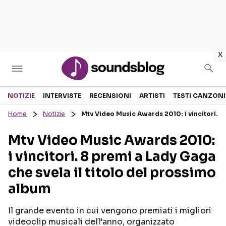
in
x
Sezioni
NOTIZIE
INTERVISTE
RECENSIONI
ARTISTI
TESTI CANZONI
Home
Notizie
Mtv Video Music Awards 2010: i vincitori. 8
NOTIZIE
ARTISTI
Mtv Video Music Awards 2010:
RECENSIONI MUSICALI
TESTI CANZONI
i vincitori. 8 premi a Lady Gaga
INTERVISTE
TOUR ED EVENTI
che svela il titolo del prossimo
GOSSIP E CURIOSITÀ
TALENT SHOW
album
Il grande evento in cui vengono premiati i migliori
videoclip musicali dell’anno, organizzato