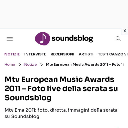
in
x
Sezioni
NOTIZIE
INTERVISTE
RECENSIONI
ARTISTI
TESTI CANZONI
Home
Notizie
Mtv European Music Awards 2011 – Foto live
NOTIZIE
ARTISTI
Mtv European Music Awards
RECENSIONI MUSICALI
TESTI CANZONI
2011 – Foto live della serata su
INTERVISTE
TOUR ED EVENTI
Soundsblog
GOSSIP E CURIOSITÀ
TALENT SHOW
Mtv Ema 2011: foto, diretta, immagini della serata
su Soundsblog