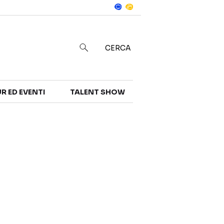
Notizie
in
CERCA
R ED EVENTI
TALENT SHOW