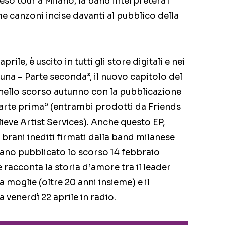
eso tour a Milano, la band interpreterà i
ime canzoni incise davanti al pubblico della
rile, è uscito in tutti gli store digitali e nei
una – Parte seconda”, il nuovo capitolo del
 nello scorso autunno con la pubblicazione
arte prima” (entrambi prodotti da Friends
lieve Artist Services). Anche questo EP,
brani inediti firmati dalla band milanese
l brano pubblicato lo scorso 14 febbraio
acconta la storia d’amore tra il leader
 moglie (oltre 20 anni insieme) e il
venerdì 22 aprile in radio.