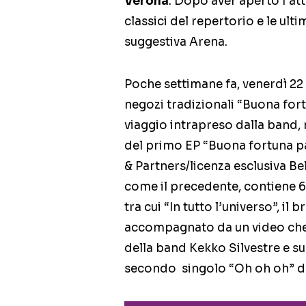
Verona
. Dopo aver aperto l’att
classici del repertorio e le ult
suggestiva Arena.
Poche settimane fa, venerdì 22 ap
negozi tradizionali “Buona fort
viaggio intrapreso dalla band,
del primo EP “Buona fortuna p
& Partners/licenza esclusiva Be
come il precedente, contiene 6 
tra cui “In tutto l’universo”, i
accompagnato da un video che r
della band Kekko Silvestre e sua
secondo singolo “Oh oh oh” da 