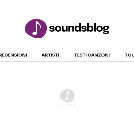
Sezioni
RECENSIONI
ARTISTI
TESTI CANZONI
TOU
NOTIZIE
ARTISTI
RECENSIONI MUSICALI
TESTI CANZONI
INTERVISTE
TOUR ED EVENTI
GOSSIP E CURIOSITÀ
TALENT SHOW