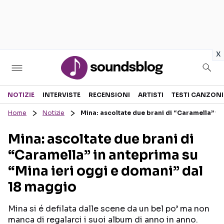
in
x
Sezioni
NOTIZIE
INTERVISTE
RECENSIONI
ARTISTI
TESTI CANZONI
Home
Notizie
Mina: ascoltate due brani di “Caramella” in
NOTIZIE
ARTISTI
Mina: ascoltate due brani di
RECENSIONI MUSICALI
TESTI CANZONI
“Caramella” in anteprima su
INTERVISTE
TOUR ED EVENTI
“Mina ieri oggi e domani” dal
GOSSIP E CURIOSITÀ
TALENT SHOW
18 maggio
Mina si é defilata dalle scene da un bel po’ ma non
manca di regalarci i suoi album di anno in anno.