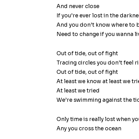
And never close
If you’re ever lost in the darkn
And you don’t know where to 
Need to change if you wanna li
Out of tide, out of fight
Tracing circles you don’t feel r
Out of tide, out of fight
At least we know at least we tr
At least we tried
We’re swimming against the ti
Only time is really lost when yo
Any you cross the ocean