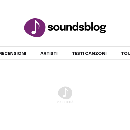
Sezioni
RECENSIONI
ARTISTI
TESTI CANZONI
TOU
NOTIZIE
ARTISTI
RECENSIONI MUSICALI
TESTI CANZONI
INTERVISTE
TOUR ED EVENTI
GOSSIP E CURIOSITÀ
TALENT SHOW