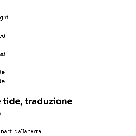
ight
ied
ied
de
de
 tide, traduzione
a
narti dalla terra