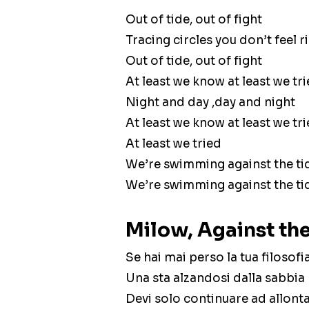
Out of tide, out of fight
Tracing circles you don’t feel r
Out of tide, out of fight
At least we know at least we tr
Night and day ,day and night
At least we know at least we tr
At least we tried
We’re swimming against the ti
We’re swimming against the ti
Milow, Against the
Se hai mai perso la tua filosofi
Una sta alzandosi dalla sabbia
Devi solo continuare ad allonta