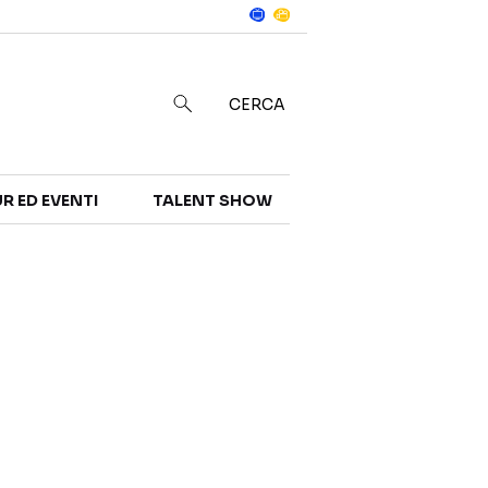
Notizie
in
CERCA
R ED EVENTI
TALENT SHOW