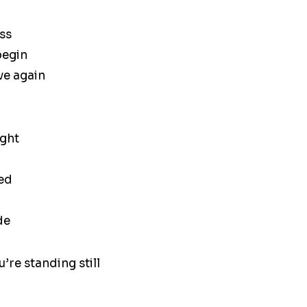
ess
begin
ve again
ight
ied
de
u’re standing still