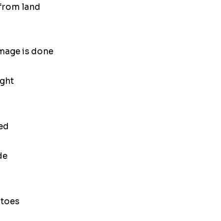
 from land
amage is done
ight
ied
de
 toes