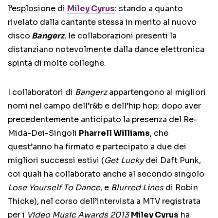
l’esplosione di
Miley Cyrus
: stando a quanto
rivelato dalla cantante stessa in merito al nuovo
disco
Bangerz
, le collaborazioni presenti la
distanziano notevolmente dalla dance elettronica
spinta di molte colleghe.
I collaboratori di
Bangerz
appartengono ai migliori
nomi nel campo dell’r&b e dell’hip hop: dopo aver
precedentemente anticipato la presenza del Re-
Mida-Dei-Singoli
Pharrell Williams
, che
quest’anno ha firmato e partecipato a due dei
migliori successi estivi (
Get Lucky
dei Daft Punk,
coi quali ha collaborato anche al secondo singolo
Lose Yourself To Dance
, e
Blurred Lines
di Robin
Thicke), nel corso dell’intervista a MTV registrata
per i
Video Music Awards 2013
Miley Cyrus
ha