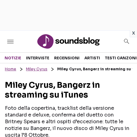
in
x
Sezioni
NOTIZIE
INTERVISTE
RECENSIONI
ARTISTI
TESTI CANZONI
Home
Miley Cyrus
Miley Cyrus, Bangerz in streaming su iT
NOTIZIE
ARTISTI
Miley Cyrus, Bangerz in
RECENSIONI MUSICALI
TESTI CANZONI
streaming su iTunes
INTERVISTE
TOUR ED EVENTI
GOSSIP E CURIOSITÀ
TALENT SHOW
Foto della copertina, tracklist della versione
standard e deluxe, conferma del duetto con
Britney Spears e altri ospiti d’eccezione: tutte le
notizie su Bangerz, il nuovo disco di Miley Cyrus in
uscita l’8 Ottobre.