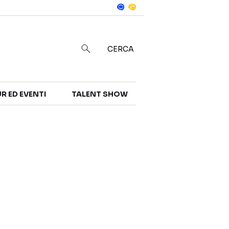
Notizie
in
CERCA
R ED EVENTI
TALENT SHOW