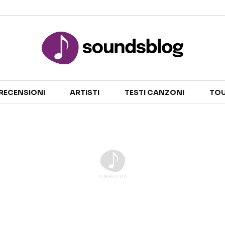
Sezioni
RECENSIONI
ARTISTI
TESTI CANZONI
TOU
NOTIZIE
ARTISTI
RECENSIONI MUSICALI
TESTI CANZONI
INTERVISTE
TOUR ED EVENTI
GOSSIP E CURIOSITÀ
TALENT SHOW