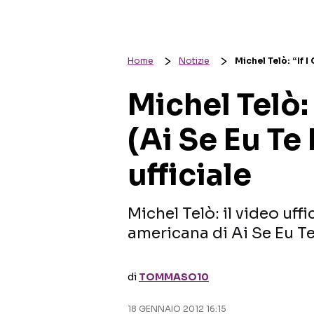
Home
Notizie
Michel Telò: “If I
Michel Telò: 
(Ai Se Eu Te
ufficiale
Michel Telò: il video uffi
americana di Ai Se Eu T
di
TOMMASO10
18 GENNAIO 2012 16:15