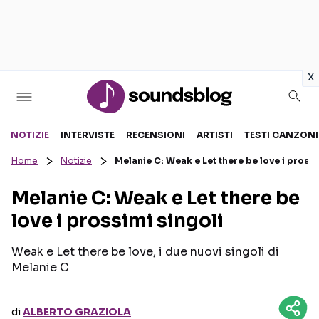
in
x
Sezioni
NOTIZIE
INTERVISTE
RECENSIONI
ARTISTI
TESTI CANZONI
Home
Notizie
Melanie C: Weak e Let there be love i prossi
NOTIZIE
ARTISTI
Melanie C: Weak e Let there be
RECENSIONI MUSICALI
TESTI CANZONI
love i prossimi singoli
INTERVISTE
TOUR ED EVENTI
GOSSIP E CURIOSITÀ
TALENT SHOW
Weak e Let there be love, i due nuovi singoli di
Melanie C
di
ALBERTO GRAZIOLA