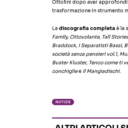
Ottolini dopo aver approfondito
trasformazione in strumento m
La
discografia completa
è la 
Family, Ottovolante, Tall Stori
Braddock, I Separatisti Bassi, 
società senza pensieri vol.1, Mu
Buster Kluster, Tenco come ti ve
conchiglie
e
Il Mangiadischi.
NOTIZIE