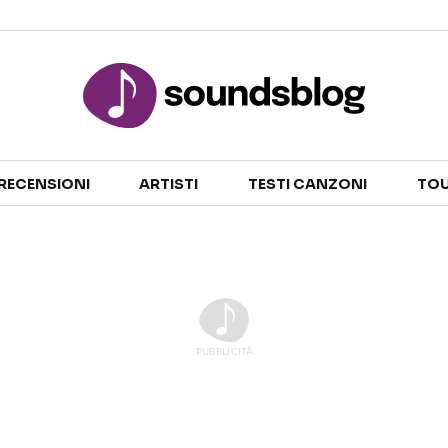
Sezioni
RECENSIONI
ARTISTI
TESTI CANZONI
TOU
NOTIZIE
ARTISTI
RECENSIONI MUSICALI
TESTI CANZONI
INTERVISTE
TOUR ED EVENTI
GOSSIP E CURIOSITÀ
TALENT SHOW