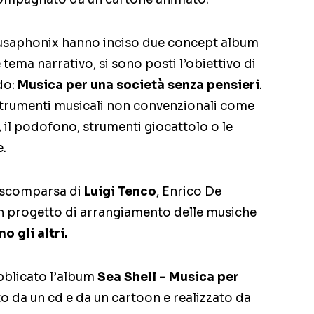
Sousaphonix hanno inciso due concept album
ema narrativo, si sono posti l’obiettivo di
do:
Musica per una società senza pensieri
.
i strumenti musicali non convenzionali come
e, il podofono, strumenti giocattolo o le
e.
a scomparsa di
Luigi Tenco
, Enrico De
 un progetto di arrangiamento delle musiche
o gli altri.
bblicato l’album
Sea Shell – Musica per
 da un cd e da un cartoon e realizzato da