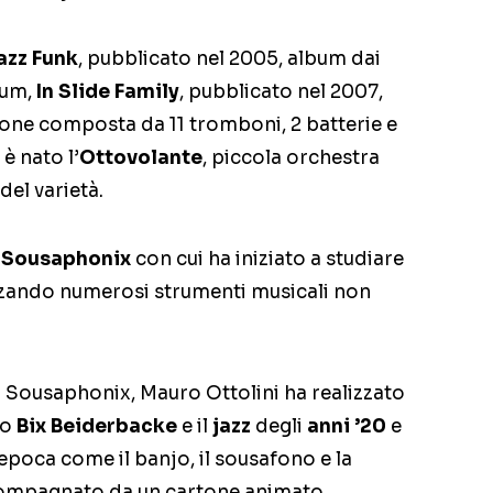
azz Funk
, pubblicato nel 2005, album dai
bum,
In Slide Family
, pubblicato nel 2007,
ione composta da 11 tromboni, 2 batterie e
è nato l’
Ottovolante
, piccola orchestra
del varietà.
i
Sousaphonix
con cui ha iniziato a studiare
lizzando numerosi strumenti musicali non
 Sousaphonix, Mauro Ottolini ha realizzato
do
Bix Beiderbacke
e il
jazz
degli
anni ’20
e
epoca come il banjo, il sousafono e la
ccompagnato da un cartone animato.