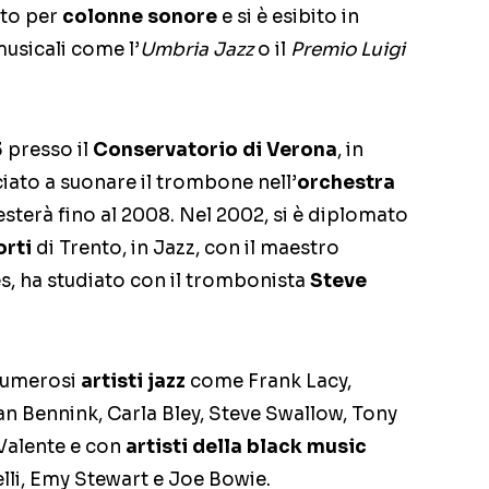
ato per
colonne sonore
e si è esibito in
usicali come l’
Umbria Jazz
o il
Premio Luigi
3 presso il
Conservatorio di Verona
, in
ato a suonare il trombone nell’
orchestra
esterà fino al 2008. Nel 2002, si è diplomato
rti
di Trento, in Jazz, con il maestro
, ha studiato con il trombonista
Steve
 numerosi
artisti jazz
come Frank Lacy,
an Bennink, Carla Bley, Steve Swallow, Tony
Valente e con
artisti della black music
li, Emy Stewart e Joe Bowie.