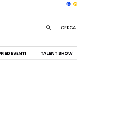
Notizie
in
CERCA
R ED EVENTI
TALENT SHOW