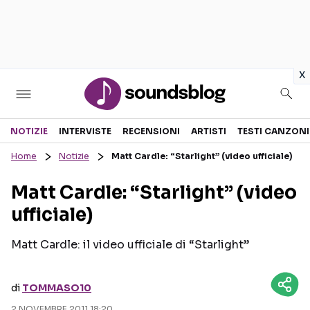
in
x
Sezioni
NOTIZIE
INTERVISTE
RECENSIONI
ARTISTI
TESTI CANZONI
Home
Notizie
Matt Cardle: “Starlight” (video ufficiale)
NOTIZIE
ARTISTI
Matt Cardle: “Starlight” (video
RECENSIONI MUSICALI
TESTI CANZONI
ufficiale)
INTERVISTE
TOUR ED EVENTI
GOSSIP E CURIOSITÀ
TALENT SHOW
Matt Cardle: il video ufficiale di “Starlight”
di
TOMMASO10
2 NOVEMBRE 2011 18:20