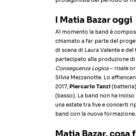
protagonista del periodo di m
I Matia Bazar oggi
Al momento la band è compos
chiamato a far parte del proge
di scena di Laura Valente e del 
partecipato alla produzione di s
Conseguenza Logica
– risale o
Silvia Mezzanotte. Lo affianca
2017,
Piercarlo Tanzi
(batteria
(basso). La band non ha inciso 
una estate tra live e concerti ri
band con la nuova formazione.
Matia Bazar, cosa