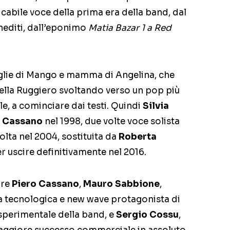
icabile voce della prima era della band, dal
inediti, dall’eponimo
Matia Bazar 1 a Red
glie di Mango e mamma di Angelina, che
della Ruggiero svoltando verso un pop più
, a cominciare dai testi. Quindi
Silvia
o Cassano
nel 1998, due volte voce solista
olta nel 2004, sostituita da
Roberta
er uscire definitivamente nel 2016.
ore
Piero Cassano
,
Mauro Sabbione
,
a tecnologica e new wave protagonista di
 sperimentale della band, e
Sergio Cossu
,