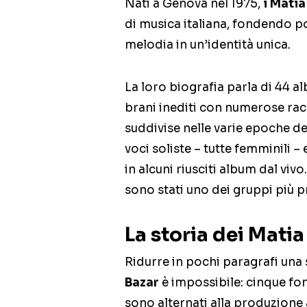
Nati a Genova nel 1975,
i Matia
di musica italiana, fondendo p
melodia in un’identità unica.
La loro biografia parla di 44 al
brani inediti con numerose racc
suddivise nelle varie epoche d
voci soliste – tutte femminili – 
in alcuni riusciti album dal vivo
sono stati uno dei gruppi più pr
La storia dei Matia
Ridurre in pochi paragrafi una
Bazar
è impossibile: cinque fon
sono alternati alla produzione 