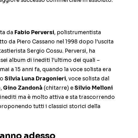
aggiore successo commerciale in assoluto.
ta da
Fabio Perversi
, polistrumentista
tto da Piero Cassano nel 1998 dopo l’uscita
tastierista Sergio Cossu. Perversi, ha
ei album di inediti l’ultimo dei quali –
rmai a 15 anni fa, quando la voce solista era
no
Silvia Luna Dragonieri
, voce solista dal
),
Gino Zandonà
(chitarre) e
Silvio Melloni
inediti ma è molto attiva e sta trascorrendo
proponendo tutti i classici storici della
 fanno adesso