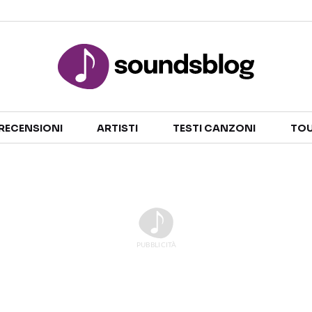
Sezioni
RECENSIONI
ARTISTI
TESTI CANZONI
TOU
NOTIZIE
ARTISTI
RECENSIONI MUSICALI
TESTI CANZONI
INTERVISTE
TOUR ED EVENTI
GOSSIP E CURIOSITÀ
TALENT SHOW