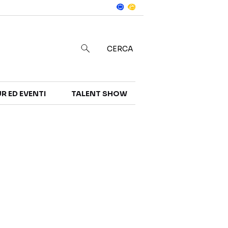
Notizie
in
CERCA
R ED EVENTI
TALENT SHOW