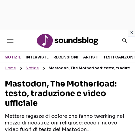
in
x
Sezioni
NOTIZIE
INTERVISTE
RECENSIONI
ARTISTI
TESTI CANZONI
Home
Notizie
Mastodon, The Motherload: testo, traduzione
NOTIZIE
ARTISTI
Mastodon, The Motherload:
RECENSIONI MUSICALI
TESTI CANZONI
testo, traduzione e video
INTERVISTE
TOUR ED EVENTI
ufficiale
GOSSIP E CURIOSITÀ
TALENT SHOW
Mettere ragazze di colore che fanno twerking nel
mezzo di ricostruzioni religiose: ecco il nuovo
video fuori di testa dei Mastodon…