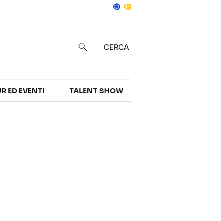
Notizie
in
CERCA
R ED EVENTI
TALENT SHOW