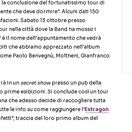
 la conclusione del fortunatissimo tour di
gente che deve dormire”. Alcuni dati 150
isfazioni. Sabato 13 ottobre presso
our nella città dove la Band ha mosso i
a” è il nome dell’appuntamento che vedrà
spiti che abbiamo apprezzato nell’album
come Paolo Benvegnù, Moltheni, Gianfranco
irà in un
secret show
presso un pub della
ro prime esibizioni. Si conclude così un tour
iana che adesso decide di raccogliere tutta
tte le info su come raggiungere l’
Estragon
difetti”, traccia del loro primo album del