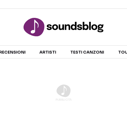
Sezioni
RECENSIONI
ARTISTI
TESTI CANZONI
TOU
NOTIZIE
ARTISTI
RECENSIONI MUSICALI
TESTI CANZONI
INTERVISTE
TOUR ED EVENTI
GOSSIP E CURIOSITÀ
TALENT SHOW