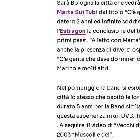
Sarà Bologna la città che vedrà
Marta Sui Tubi
dal titolo “C’è 
date in 2 anni ed infinite sodd
l’
Estragon
la conclusione del t
primi passi. “A letto con Mart
anche la presenza di diversi o
“C’è gente che deve dormire” 
Marino e molti altri.
Nel pomeriggio la band si esib
città lo stesso che ospitò le lo
durato 5 anni per la Band sicil
questa esperienza in un DVD. Tu
. A seguire, il video di “Vecchi 
2003 “Muscoli e dei”.