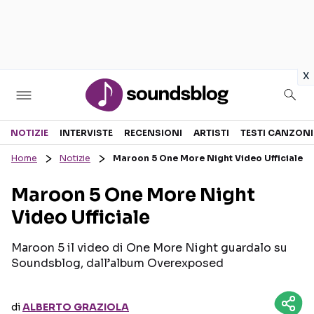
in
x
Sezioni
NOTIZIE
INTERVISTE
RECENSIONI
ARTISTI
TESTI CANZONI
Home
Notizie
Maroon 5 One More Night Video Ufficiale
NOTIZIE
ARTISTI
Maroon 5 One More Night
RECENSIONI MUSICALI
TESTI CANZONI
Video Ufficiale
INTERVISTE
TOUR ED EVENTI
GOSSIP E CURIOSITÀ
TALENT SHOW
Maroon 5 il video di One More Night guardalo su
Soundsblog, dall’album Overexposed
di
ALBERTO GRAZIOLA