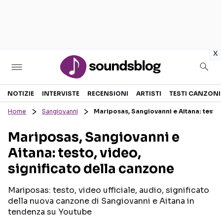
in
x
Sezioni
NOTIZIE
INTERVISTE
RECENSIONI
ARTISTI
TESTI CANZONI
Home
Sangiovanni
Mariposas, Sangiovanni e Aitana: testo,
NOTIZIE
ARTISTI
Mariposas, Sangiovanni e
RECENSIONI MUSICALI
TESTI CANZONI
Aitana: testo, video,
INTERVISTE
TOUR ED EVENTI
significato della canzone
GOSSIP E CURIOSITÀ
TALENT SHOW
Mariposas: testo, video ufficiale, audio, significato
della nuova canzone di Sangiovanni e Aitana in
tendenza su Youtube