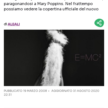
paragonandosi a Mary Poppins. Nel frattempo
possiamo vedere la copertina ufficiale del nuovo
Seguici sui social
di
ALEALI
PUBBLICATO
19 MARZO 2008
AGGIORNATO 31 AGOSTO 2020
22:31