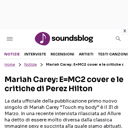
in
x
Sezioni
NOTIZIE
INTERVISTE
RECENSIONI
ARTISTI
TESTI CANZONI
Home
Notizie
Mariah Carey: E=MC2 cover e le critiche di 
NOTIZIE
ARTISTI
Mariah Carey: E=MC2 cover e le
RECENSIONI MUSICALI
TESTI CANZONI
critiche di Perez Hilton
INTERVISTE
TOUR ED EVENTI
GOSSIP E CURIOSITÀ
TALENT SHOW
La data ufficiale della pubblicazione primo nuovo
singolo di Mariah Carey “Touch my body” è il 31 di
Marzo. In una recente intervista rilasciata ad Allure
ha detto di essere molto diversa dalla classica
immagine sexy e succinta alla quale siamo abituati,