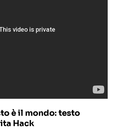
to è il mondo: testo
rita Hack