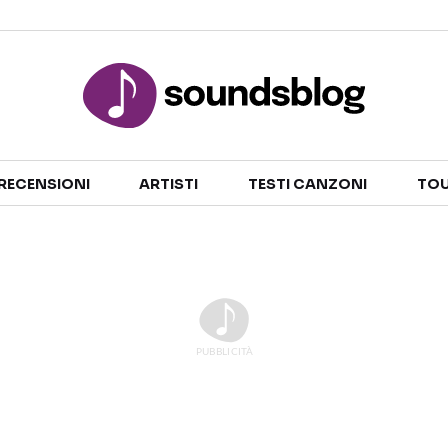
Sezioni
RECENSIONI
ARTISTI
TESTI CANZONI
TOU
NOTIZIE
ARTISTI
RECENSIONI MUSICALI
TESTI CANZONI
INTERVISTE
TOUR ED EVENTI
GOSSIP E CURIOSITÀ
TALENT SHOW