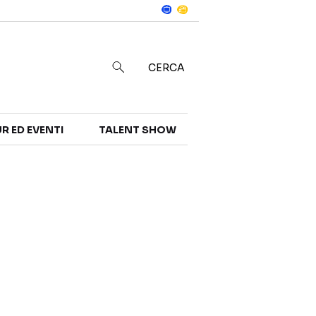
Notizie
in
CERCA
R ED EVENTI
TALENT SHOW