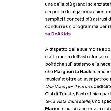
una delle più grandi scienziate i
sia per la divulgazione scientif
semplici i concetti più astrusi 
condurre un programma per ra
su DeAKids
.
A dispetto delle sue molte appar
cialtroneria dell’astrologia e c
politiche sull’ateismo e la nec
che
Margherita Hack
fu anche
musicale: oltre ad aver patroc
Una Voce per il Futuro,
dedicat
Cisl di Trieste, l’astrofisica pa
terra vista dalle stelle
, uno spe
Marco
in cui si raccontava e si