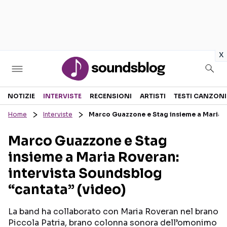
in
x
Sezioni
NOTIZIE
INTERVISTE
RECENSIONI
ARTISTI
TESTI CANZONI
Home
Interviste
Marco Guazzone e Stag insieme a Maria R
NOTIZIE
ARTISTI
Marco Guazzone e Stag
RECENSIONI MUSICALI
TESTI CANZONI
insieme a Maria Roveran:
INTERVISTE
TOUR ED EVENTI
intervista Soundsblog
GOSSIP E CURIOSITÀ
TALENT SHOW
“cantata” (video)
La band ha collaborato con Maria Roveran nel brano
Piccola Patria, brano colonna sonora dell’omonimo