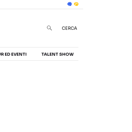
Notizie
in
CERCA
R ED EVENTI
TALENT SHOW