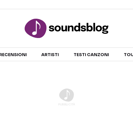
Sezioni
RECENSIONI
ARTISTI
TESTI CANZONI
TOU
NOTIZIE
ARTISTI
RECENSIONI MUSICALI
TESTI CANZONI
INTERVISTE
TOUR ED EVENTI
GOSSIP E CURIOSITÀ
TALENT SHOW