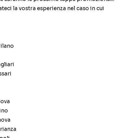
teci la vostra esperienza nel caso in cui
ilano
gliari
ssari
dova
ino
nova
Brianza