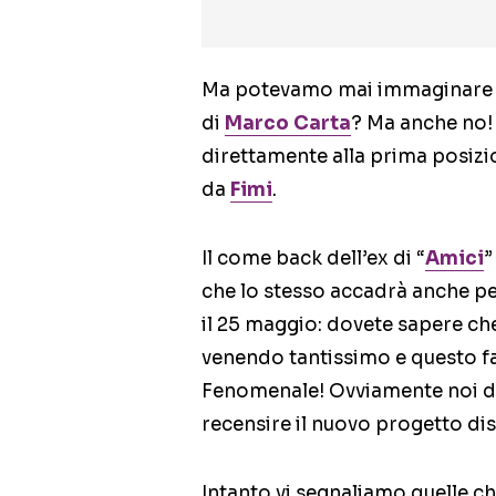
Ma potevamo mai immaginare un 
di
Marco Carta
? Ma anche no!
direttamente alla prima posizion
da
Fimi
.
Il come back dell’ex di “
Amici
”
che lo stesso accadrà anche pe
il 25 maggio: dovete sapere che 
venendo tantissimo e questo fa
Fenomenale! Ovviamente noi 
recensire il nuovo progetto di
Intanto vi segnaliamo quelle c