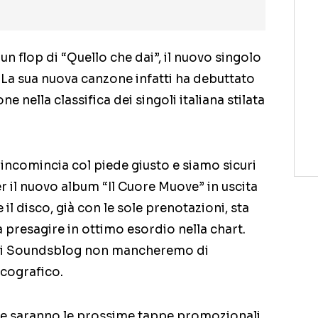
flop di “Quello che dai”, il nuovo singolo
 La sua nuova canzone infatti ha debuttato
e nella classifica dei singoli italiana stilata
 incomincia col piede giusto e siamo sicuri
r il nuovo album “Il Cuore Muove” in uscita
il disco, già con le sole prenotazioni, sta
 presagire in ottimo esordio nella chart.
di Soundsblog non mancheremo di
scografico.
he saranno le prossime tappe promozionali.