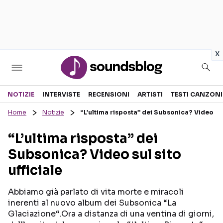
in
x
Sezioni
NOTIZIE
INTERVISTE
RECENSIONI
ARTISTI
TESTI CANZONI
Home
Notizie
“L’ultima risposta” dei Subsonica? Video sul 
NOTIZIE
ARTISTI
“L’ultima risposta” dei
RECENSIONI MUSICALI
TESTI CANZONI
Subsonica? Video sul sito
INTERVISTE
TOUR ED EVENTI
ufficiale
GOSSIP E CURIOSITÀ
TALENT SHOW
Abbiamo già parlato di vita morte e miracoli
inerenti al nuovo album dei Subsonica “La
Glaciazione“.Ora a distanza di una ventina di giorni,