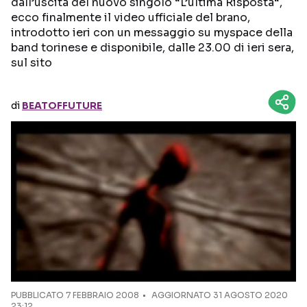
dall’uscita del nuovo singolo “L’ultima Risposta“,
ecco finalmente il video ufficiale del brano,
Seguici sui social
introdotto ieri con un messaggio su myspace della
band torinese e disponibile, dalle 23.00 di ieri sera,
sul sito
di
BEATOFFUTURE
PUBBLICATO
7 FEBBRAIO 2008
AGGIORNATO 31 AGOSTO 2020
23:12