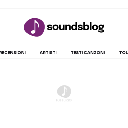
Sezioni
RECENSIONI
ARTISTI
TESTI CANZONI
TOU
NOTIZIE
ARTISTI
RECENSIONI MUSICALI
TESTI CANZONI
INTERVISTE
TOUR ED EVENTI
GOSSIP E CURIOSITÀ
TALENT SHOW