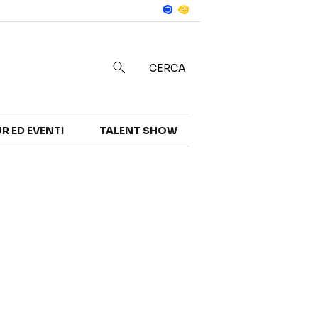
Notizie
in
CERCA
R ED EVENTI
TALENT SHOW