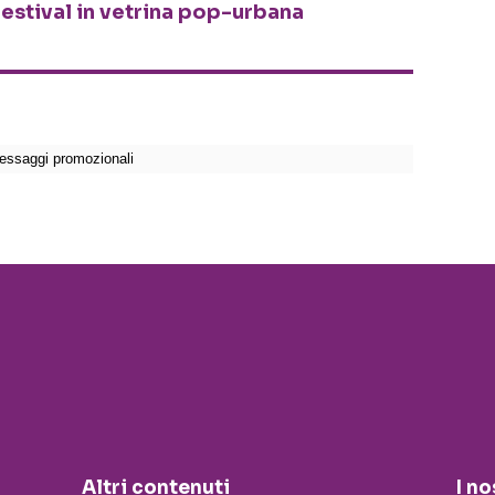
festival in vetrina pop-urbana
Altri contenuti
I no