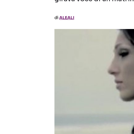
di
ALEALI