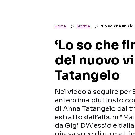
Home
Notizie
‘Lo so che finirà
‘Lo so che fi
del nuovo v
Tatangelo
Nel video a seguire per
anteprima piuttosto co
di Anna Tatangelo dal ti
estratto dall’album “Mai 
da Gigi D’Alessio e dalla
girava voce di un matri