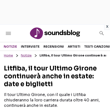
in
x
Sezioni
NOTIZIE
INTERVISTE
RECENSIONI
ARTISTI
TESTI CANZONI
Home
Notizie
Litfiba, il tour Ultimo Girone continuerà anch
NOTIZIE
ARTISTI
Litfiba, il tour Ultimo Girone
RECENSIONI MUSICALI
TESTI CANZONI
continuerà anche in estate:
INTERVISTE
TOUR ED EVENTI
date e biglietti
GOSSIP E CURIOSITÀ
TALENT SHOW
Il tour Ultimo Girone, con il quale i Litfiba
chiuderanno la loro carriera durata oltre 40 anni,
continuerà anche in estate.