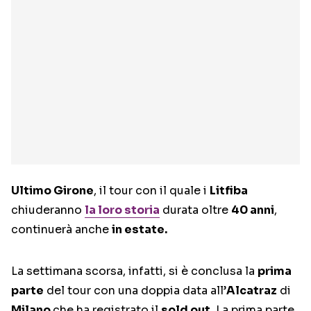
Ultimo Girone
, il tour con il quale i
Litfiba
chiuderanno
la loro storia
durata oltre
40 anni
,
continuerà anche
in estate.
La settimana scorsa, infatti, si è conclusa la
prima
parte
del tour con una doppia data all’
Alcatraz
di
Milano
che ha registrato il
sold out.
La prima parte