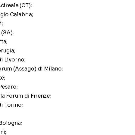
Acireale (CT);
gio Calabria;
i;
 (SA);
ta;
erugia;
i Livorno;
orum (Assago) di Milano;
te;
Pesaro;
la Forum di Firenze;
di Torino;
 Bologna;
ni;