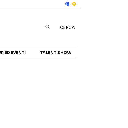
Notizie
in
CERCA
R ED EVENTI
TALENT SHOW