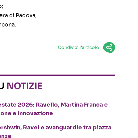
o;
iera di Padova;
ncona.
Condividi l'articolo
SU
NOTIZIE
o estate 2026: Ravello, Martina Franca e
ione e innovazione
ershwin, Ravel e avanguardie tra piazza
enze