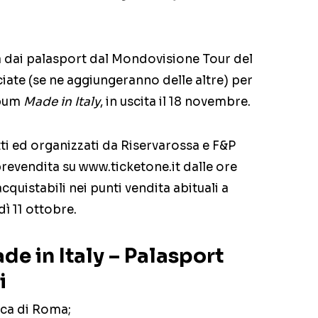
a dai palasport dal Mondovisione Tour del
iate (se ne aggiungeranno delle altre) per
lbum
Made in Italy
, in uscita il 18 novembre.
otti ed organizzati da Riservarossa e F&P
revendita su www.ticketone.it dalle ore
quistabili nei punti vendita abituali a
dì 11 ottobre.
de in Italy – Palasport
i
ica di Roma;