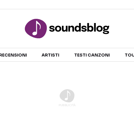
Sezioni
RECENSIONI
ARTISTI
TESTI CANZONI
TOU
NOTIZIE
ARTISTI
RECENSIONI MUSICALI
TESTI CANZONI
INTERVISTE
TOUR ED EVENTI
GOSSIP E CURIOSITÀ
TALENT SHOW