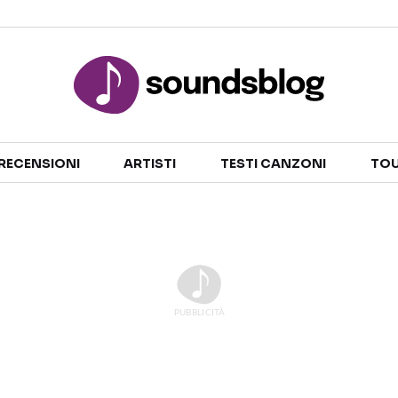
Sezioni
RECENSIONI
ARTISTI
TESTI CANZONI
TOU
NOTIZIE
ARTISTI
RECENSIONI MUSICALI
TESTI CANZONI
INTERVISTE
TOUR ED EVENTI
GOSSIP E CURIOSITÀ
TALENT SHOW