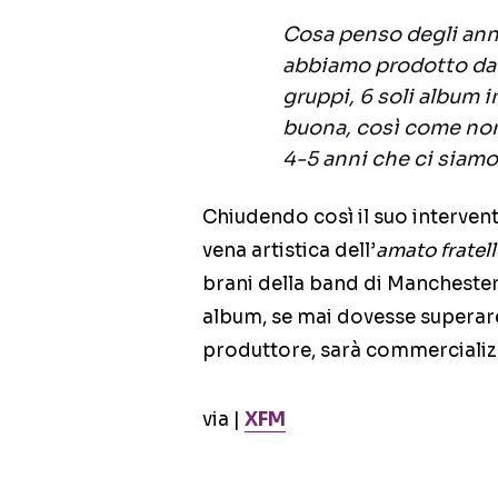
Cosa penso degli ann
abbiamo prodotto dav
gruppi, 6 soli album i
buona, così come non
4-5 anni che ci siamo 
Chiudendo così il suo intervent
vena artistica dell’
amato fratel
brani della band di Mancheste
album, se mai dovesse superar
produttore, sarà commercializ
via |
XFM