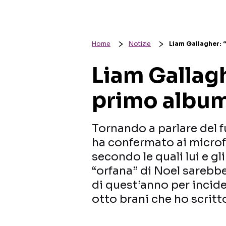
Home
Notizie
Liam Gallagher: “
Liam Gallaghe
primo album
Tornando a parlare del f
ha confermato ai microfo
secondo le quali lui e gl
“orfana” di Noel sarebbe
di quest’anno per incid
otto brani che ho scritt