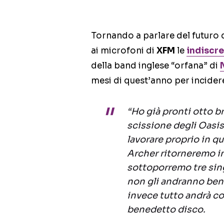
Tornando a parlare del futuro 
ai microfoni di
XFM
le
indiscre
della band inglese “orfana” di
mesi di quest’anno per incide
“Ho già pronti otto br
scissione degli Oasis,
lavorare proprio in q
Archer ritorneremo in
sottoporremo tre sing
non gli andranno bene
invece tutto andrà c
benedetto disco.