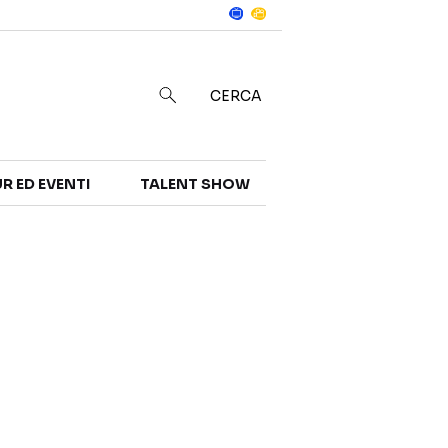
Notizie
in
CERCA
R ED EVENTI
TALENT SHOW