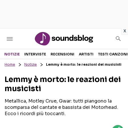
in
x
Sezioni
NOTIZIE
INTERVISTE
RECENSIONI
ARTISTI
TESTI CANZONI
Home
Notizie
Lemmy è morto: le reazioni dei musicisti
NOTIZIE
ARTISTI
Lemmy è morto: le reazioni dei
RECENSIONI MUSICALI
TESTI CANZONI
musicisti
INTERVISTE
TOUR ED EVENTI
GOSSIP E CURIOSITÀ
TALENT SHOW
Metallica, Motley Crue, Gwar: tutti piangono la
scomparsa del cantate e bassista dei Motorhead.
Ecco i ricordi più toccanti.