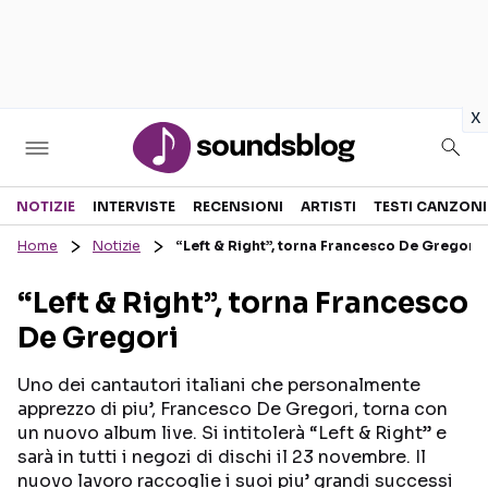
in
x
Sezioni
NOTIZIE
INTERVISTE
RECENSIONI
ARTISTI
TESTI CANZONI
Home
Notizie
“Left & Right”, torna Francesco De Gregori
NOTIZIE
ARTISTI
“Left & Right”, torna Francesco
RECENSIONI MUSICALI
TESTI CANZONI
De Gregori
INTERVISTE
TOUR ED EVENTI
GOSSIP E CURIOSITÀ
TALENT SHOW
Uno dei cantautori italiani che personalmente
apprezzo di piu’, Francesco De Gregori, torna con
un nuovo album live. Si intitolerà “Left & Right” e
sarà in tutti i negozi di dischi il 23 novembre. Il
nuovo lavoro raccoglie i suoi piu’ grandi successi