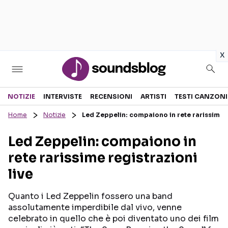
in
x
Sezioni
NOTIZIE
INTERVISTE
RECENSIONI
ARTISTI
TESTI CANZONI
Home
Notizie
Led Zeppelin: compaiono in rete rarissime r
NOTIZIE
ARTISTI
Led Zeppelin: compaiono in
RECENSIONI MUSICALI
TESTI CANZONI
rete rarissime registrazioni
INTERVISTE
TOUR ED EVENTI
live
GOSSIP E CURIOSITÀ
TALENT SHOW
Quanto i Led Zeppelin fossero una band
assolutamente imperdibile dal vivo, venne
celebrato in quello che è poi diventato uno dei film