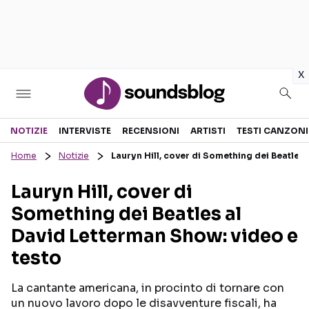
in
x
Sezioni
NOTIZIE
INTERVISTE
RECENSIONI
ARTISTI
TESTI CANZONI
Home
Notizie
Lauryn Hill, cover di Something dei Beatles
NOTIZIE
ARTISTI
Lauryn Hill, cover di
RECENSIONI MUSICALI
TESTI CANZONI
Something dei Beatles al
INTERVISTE
TOUR ED EVENTI
David Letterman Show: video e
GOSSIP E CURIOSITÀ
TALENT SHOW
testo
La cantante americana, in procinto di tornare con
un nuovo lavoro dopo le disavventure fiscali, ha