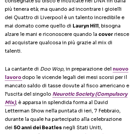
consegnate su disco e inculcate nel DNA fin dalla
più tenera età; ma quando ad incontrare i gioielli
dei Quattro di Liverpool è un talento incredibile e
mai domato come quello di
Lauryn Hill
, bisogna
alzare le mani e riconoscere quando la
cover
riesce
ad acquistare qualcosa in più grazie al mix di
talenti.
La cantante di
Doo Wop
, in preparazione del
nuovo
lavoro
dopo le vicende legali dei mesi scorsi per il
mancato saldo di tasse dovute al fisco americano e
l’uscita del singolo
Neurotic Society (Compulsory
Mix)
, è apparsa in splendida forma al David
Letterman Show nella puntata di ieri, 7 Febbraio,
durante la quale ha partecipato alla celebrazione
dei
50 anni dei Beatles
negli Stati Uniti,