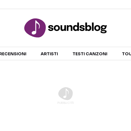
Sezioni
RECENSIONI
ARTISTI
TESTI CANZONI
TOU
NOTIZIE
ARTISTI
RECENSIONI MUSICALI
TESTI CANZONI
INTERVISTE
TOUR ED EVENTI
GOSSIP E CURIOSITÀ
TALENT SHOW