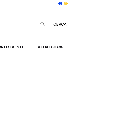
Notizie
in
CERCA
R ED EVENTI
TALENT SHOW