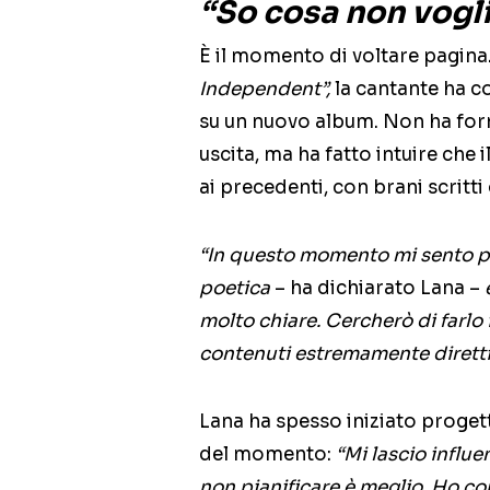
“So cosa non vogl
È il momento di voltare pagina. 
Independent”,
la cantante ha c
su un nuovo album. Non ha forni
uscita, ma ha fatto intuire che 
ai precedenti, con brani scritt
“In questo momento mi sento più
poetica
– ha dichiarato Lana –
e
molto chiare. Cercherò di farlo
contenuti estremamente diretti
Lana ha spesso iniziato progetti
del momento:
“Mi lascio influ
non pianificare è meglio. Ho c