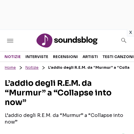
in
x
Sezioni
NOTIZIE
INTERVISTE
RECENSIONI
ARTISTI
TESTI CANZONI
Home
Notizie
L’addio degli R.E.M. da “Murmur” a “Collap
NOTIZIE
ARTISTI
L’addio degli R.E.M. da
RECENSIONI MUSICALI
TESTI CANZONI
“Murmur” a “Collapse into
INTERVISTE
TOUR ED EVENTI
now”
GOSSIP E CURIOSITÀ
TALENT SHOW
L’addio degli R.E.M. da “Murmur” a “Collapse into
now”