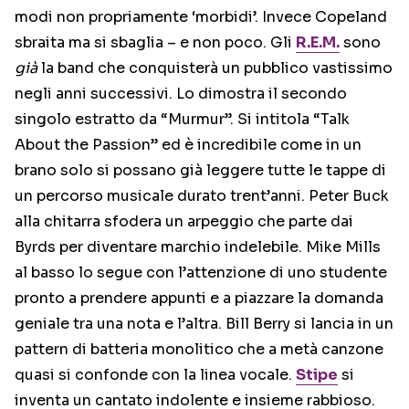
modi non propriamente ‘morbidi’. Invece Copeland
sbraita ma si sbaglia – e non poco. Gli
R.E.M.
sono
già
la band che conquisterà un pubblico vastissimo
negli anni successivi. Lo dimostra il secondo
singolo estratto da “Murmur”. Si intitola “Talk
About the Passion” ed è incredibile come in un
brano solo si possano già leggere tutte le tappe di
un percorso musicale durato trent’anni. Peter Buck
alla chitarra sfodera un arpeggio che parte dai
Byrds per diventare marchio indelebile. Mike Mills
al basso lo segue con l’attenzione di uno studente
pronto a prendere appunti e a piazzare la domanda
geniale tra una nota e l’altra. Bill Berry si lancia in un
pattern di batteria monolitico che a metà canzone
quasi si confonde con la linea vocale.
Stipe
si
inventa un cantato indolente e insieme rabbioso.