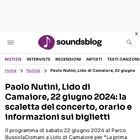
in
x
Sezioni
NOTIZIE
INTERVISTE
RECENSIONI
ARTISTI
TESTI CANZONI
Home
Notizie
Paolo Nutini, Lido di Camaiore, 22 giugno 202
NOTIZIE
ARTISTI
Paolo Nutini, Lido di
RECENSIONI MUSICALI
TESTI CANZONI
Camaiore, 22 giugno 2024: la
INTERVISTE
TOUR ED EVENTI
scaletta del concerto, orario e
GOSSIP E CURIOSITÀ
TALENT SHOW
informazioni sui biglietti
Il programma di sabato 22 giugno 2024 al Parco
BussolaDomani a Lido di Camaiore per “La prima