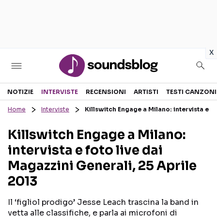
in
x
Sezioni
NOTIZIE
INTERVISTE
RECENSIONI
ARTISTI
TESTI CANZONI
Home
Interviste
Killswitch Engage a Milano: intervista e f
NOTIZIE
ARTISTI
Killswitch Engage a Milano:
RECENSIONI MUSICALI
TESTI CANZONI
intervista e foto live dai
INTERVISTE
TOUR ED EVENTI
Magazzini Generali, 25 Aprile
GOSSIP E CURIOSITÀ
TALENT SHOW
2013
Il ‘figliol prodigo’ Jesse Leach trascina la band in
vetta alle classifiche, e parla ai microfoni di