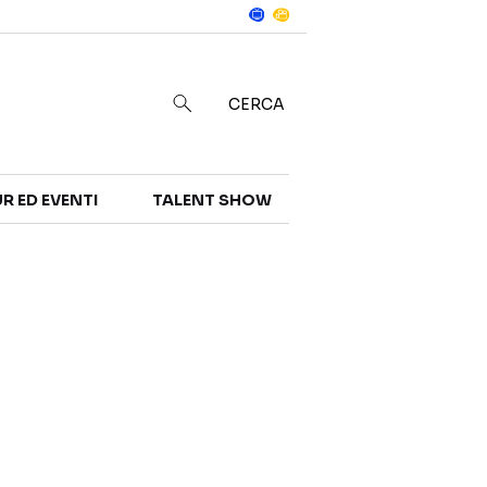
Notizie
in
CERCA
R ED EVENTI
TALENT SHOW