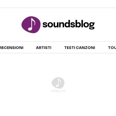
Sezioni
RECENSIONI
ARTISTI
TESTI CANZONI
TOU
NOTIZIE
ARTISTI
RECENSIONI MUSICALI
TESTI CANZONI
INTERVISTE
TOUR ED EVENTI
GOSSIP E CURIOSITÀ
TALENT SHOW