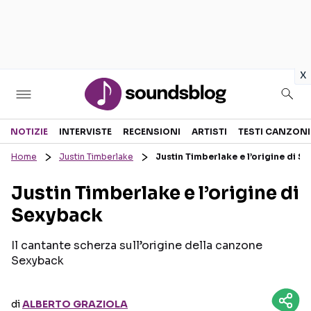
in
x
Sezioni
NOTIZIE
INTERVISTE
RECENSIONI
ARTISTI
TESTI CANZONI
Home
Justin Timberlake
Justin Timberlake e l’origine di S
NOTIZIE
ARTISTI
Justin Timberlake e l’origine di
RECENSIONI MUSICALI
TESTI CANZONI
Sexyback
INTERVISTE
TOUR ED EVENTI
GOSSIP E CURIOSITÀ
TALENT SHOW
Il cantante scherza sull’origine della canzone
Sexyback
di
ALBERTO GRAZIOLA