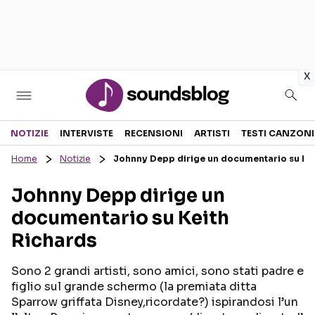
in
x
Sezioni
NOTIZIE
INTERVISTE
RECENSIONI
ARTISTI
TESTI CANZONI
Home
Notizie
Johnny Depp dirige un documentario su Kei
NOTIZIE
ARTISTI
Johnny Depp dirige un
RECENSIONI MUSICALI
TESTI CANZONI
documentario su Keith
INTERVISTE
TOUR ED EVENTI
Richards
GOSSIP E CURIOSITÀ
TALENT SHOW
Sono 2 grandi artisti, sono amici, sono stati padre e
figlio sul grande schermo (la premiata ditta
Sparrow griffata Disney,ricordate?) ispirandosi l’un