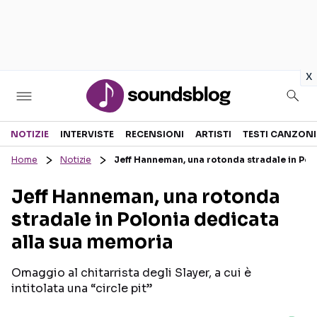
in
x
Sezioni
NOTIZIE
INTERVISTE
RECENSIONI
ARTISTI
TESTI CANZONI
Home
Notizie
Jeff Hanneman, una rotonda stradale in Pol
NOTIZIE
ARTISTI
Jeff Hanneman, una rotonda
RECENSIONI MUSICALI
TESTI CANZONI
stradale in Polonia dedicata
INTERVISTE
TOUR ED EVENTI
alla sua memoria
GOSSIP E CURIOSITÀ
TALENT SHOW
Omaggio al chitarrista degli Slayer, a cui è
intitolata una “circle pit”