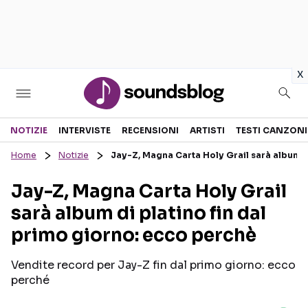
in
x
Sezioni
NOTIZIE
INTERVISTE
RECENSIONI
ARTISTI
TESTI CANZONI
Home
Notizie
Jay-Z, Magna Carta Holy Grail sarà album di
NOTIZIE
ARTISTI
Jay-Z, Magna Carta Holy Grail
RECENSIONI MUSICALI
TESTI CANZONI
sarà album di platino fin dal
INTERVISTE
TOUR ED EVENTI
primo giorno: ecco perchè
GOSSIP E CURIOSITÀ
TALENT SHOW
Vendite record per Jay-Z fin dal primo giorno: ecco
perché