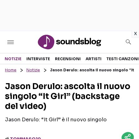
in
x
Sezioni
NOTIZIE
INTERVISTE
RECENSIONI
ARTISTI
TESTI CANZONI
Home
Notizie
Jason Derulo: ascolta il nuovo singolo “It G
NOTIZIE
ARTISTI
Jason Derulo: ascolta il nuovo
RECENSIONI MUSICALI
TESTI CANZONI
singolo “It Girl” (backstage
INTERVISTE
TOUR ED EVENTI
del video)
GOSSIP E CURIOSITÀ
TALENT SHOW
Jason Derulo: “It Girl” è il nuovo singolo