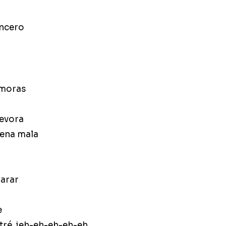
incero
emoras
devora
nena mala
parar
e
ntré, ieh-eh-eh-eh-eh