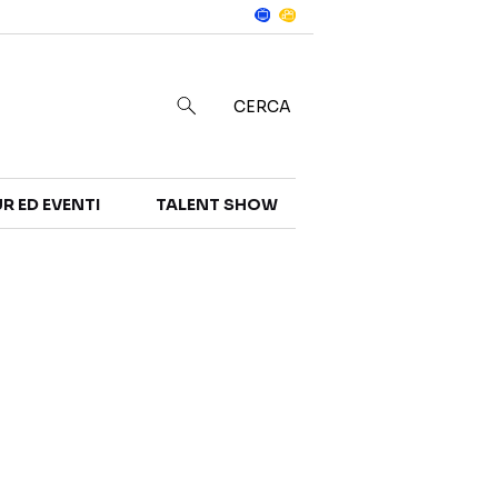
Notizie
in
CERCA
R ED EVENTI
TALENT SHOW