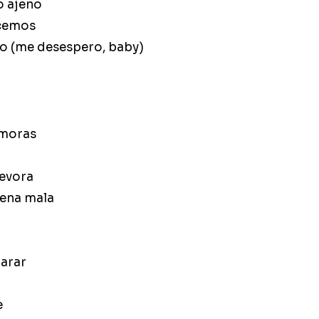
o ajeno
ecemos
o (me desespero, baby)
emoras
devora
nena mala
parar
e