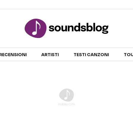
Sezioni
RECENSIONI
ARTISTI
TESTI CANZONI
TOU
NOTIZIE
ARTISTI
RECENSIONI MUSICALI
TESTI CANZONI
INTERVISTE
TOUR ED EVENTI
GOSSIP E CURIOSITÀ
TALENT SHOW