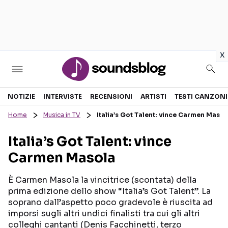
in
x
Sezioni
NOTIZIE
INTERVISTE
RECENSIONI
ARTISTI
TESTI CANZONI
Home
Musica in TV
Italia’s Got Talent: vince Carmen Masol
NOTIZIE
ARTISTI
Italia’s Got Talent: vince
RECENSIONI MUSICALI
TESTI CANZONI
Carmen Masola
INTERVISTE
TOUR ED EVENTI
GOSSIP E CURIOSITÀ
TALENT SHOW
È Carmen Masola la vincitrice (scontata) della
prima edizione dello show “Italia’s Got Talent”. La
soprano dall’aspetto poco gradevole è riuscita ad
imporsi sugli altri undici finalisti tra cui gli altri
colleghi cantanti (Denis Facchinetti, terzo