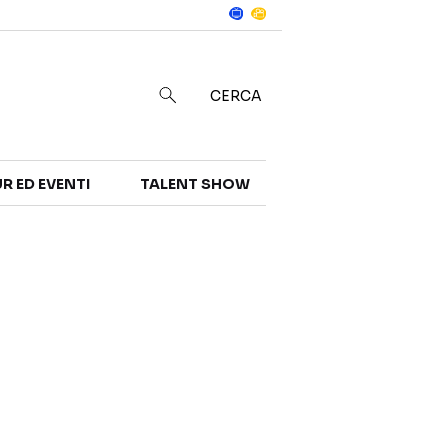
Notizie
in
CERCA
R ED EVENTI
TALENT SHOW