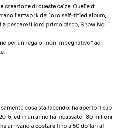
a creazione di queste calze. Quelle di
no l’artwork dei loro self-titled album,
ti a pescare il loro primo disco, Show No
one per un regalo “non impegnativo” ad
e.
isamente cosa sta facendo: ha aperto il suo
015, ed in un anno ha incassato 180 milioni
che arrivano a costare fino a 50 dollari al