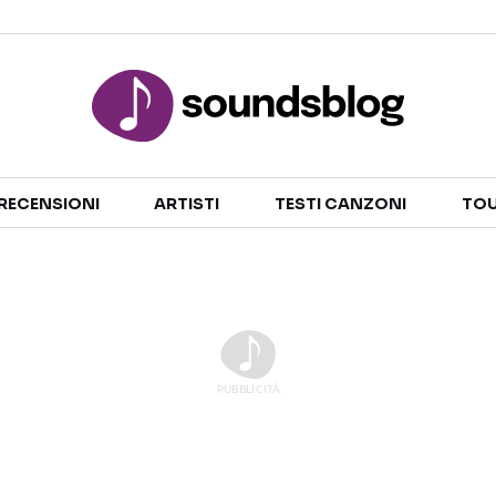
Sezioni
RECENSIONI
ARTISTI
TESTI CANZONI
TOU
NOTIZIE
ARTISTI
RECENSIONI MUSICALI
TESTI CANZONI
INTERVISTE
TOUR ED EVENTI
GOSSIP E CURIOSITÀ
TALENT SHOW