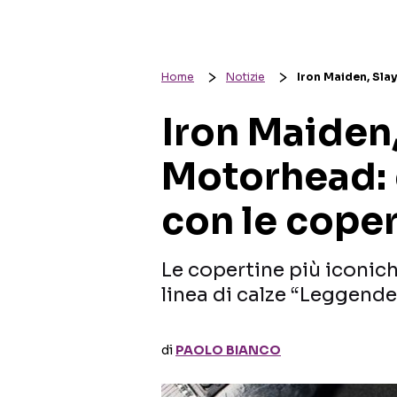
Home
Notizie
Iron Maiden, Slay
Iron Maiden,
Motorhead: c
con le coper
Le copertine più iconiche
linea di calze “Leggende d
di
PAOLO BIANCO