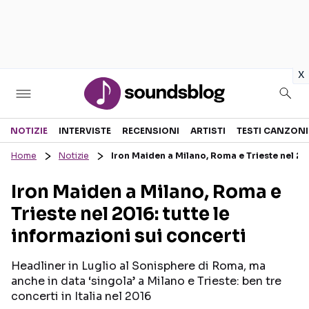
in
x
Sezioni
NOTIZIE
INTERVISTE
RECENSIONI
ARTISTI
TESTI CANZONI
Home
Notizie
Iron Maiden a Milano, Roma e Trieste nel 201
NOTIZIE
ARTISTI
Iron Maiden a Milano, Roma e
RECENSIONI MUSICALI
TESTI CANZONI
Trieste nel 2016: tutte le
INTERVISTE
TOUR ED EVENTI
informazioni sui concerti
GOSSIP E CURIOSITÀ
TALENT SHOW
Headliner in Luglio al Sonisphere di Roma, ma
anche in data ‘singola’ a Milano e Trieste: ben tre
concerti in Italia nel 2016