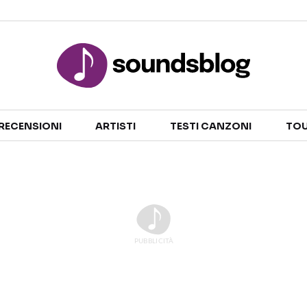
Sezioni
RECENSIONI
ARTISTI
TESTI CANZONI
TOU
NOTIZIE
ARTISTI
RECENSIONI MUSICALI
TESTI CANZONI
INTERVISTE
TOUR ED EVENTI
GOSSIP E CURIOSITÀ
TALENT SHOW