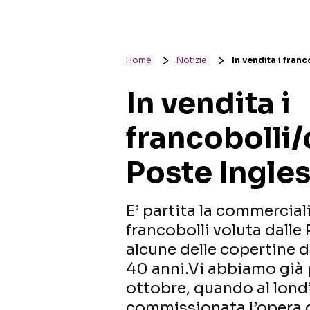
Home
Notizie
In vendita i fran
In vendita i
francobolli/
Poste Ingles
E’ partita la commerciali
francobolli voluta dalle
alcune delle copertine di
40 anni.Vi abbiamo già 
ottobre, quando al lon
commissionata l’opera d