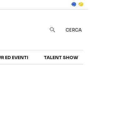
Notizie
in
CERCA
R ED EVENTI
TALENT SHOW