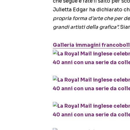
che segue e fate il salto per s
Julietta Edgar ha dichiarato c
propria forma d’arte che per d
grandi artisti della grafica”.
Siam
Galleria immagini francobolli