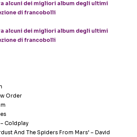
n
New Order
am
nes
 – Coldplay
ardust And The Spiders From Mars’ – David