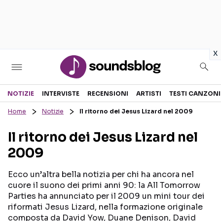
in
x
Sezioni
NOTIZIE
INTERVISTE
RECENSIONI
ARTISTI
TESTI CANZONI
Home
Notizie
Il ritorno dei Jesus Lizard nel 2009
NOTIZIE
ARTISTI
Il ritorno dei Jesus Lizard nel
RECENSIONI MUSICALI
TESTI CANZONI
2009
INTERVISTE
TOUR ED EVENTI
GOSSIP E CURIOSITÀ
TALENT SHOW
Ecco un’altra bella notizia per chi ha ancora nel
cuore il suono dei primi anni 90: la All Tomorrow
Parties ha annunciato per il 2009 un mini tour dei
riformati Jesus Lizard, nella formazione originale
composta da David Yow, Duane Denison, David