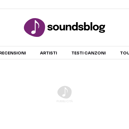
Sezioni
RECENSIONI
ARTISTI
TESTI CANZONI
TOU
NOTIZIE
ARTISTI
RECENSIONI MUSICALI
TESTI CANZONI
INTERVISTE
TOUR ED EVENTI
GOSSIP E CURIOSITÀ
TALENT SHOW