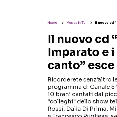
Home
Musica in TV
Il nuovo cd “
Il nuovo cd 
Imparato e i 
canto” esce 
Ricorderete senz’altro l
programma di Canale 5 “
10 brani cantati dal picc
“colleghi” dello show te
Rossi, Dalia Di Prima, M
e Francesco Pugliese, sa