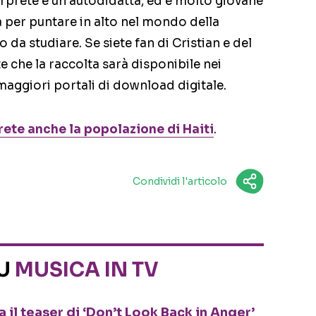
terprete è un autodidatta, ed é molto giovane
à per puntare in alto nel mondo della
da studiare. Se siete fan di Cristian e del
 che la raccolta sarà disponibile nei
 maggiori portali di download digitale.
rete anche la popolazione di Haiti
.
Condividi l'articolo
SU
MUSICA IN TV
 il teaser di ‘Don’t Look Back in Anger’