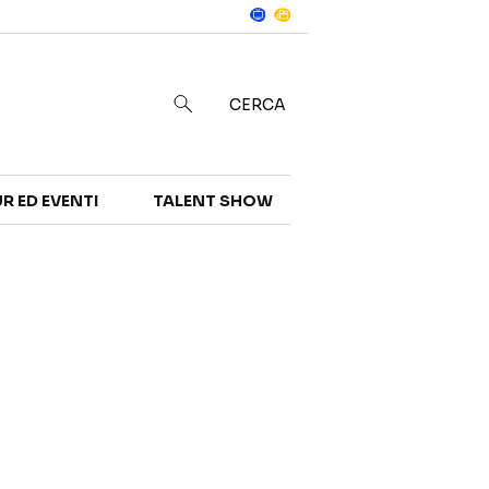
Notizie
in
CERCA
R ED EVENTI
TALENT SHOW