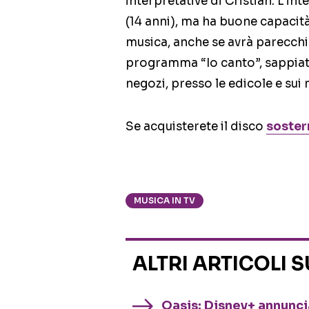
interpretative di Cristian. L’in
(14 anni), ma ha buone capacit
musica, anche se avrà parecchio 
programma “Io canto”, sappiate
negozi, presso le edicole e sui
Se acquisterete il disco
soster
MUSICA IN TV
ALTRI ARTICOLI 
Oasis: Disney+ annuncia