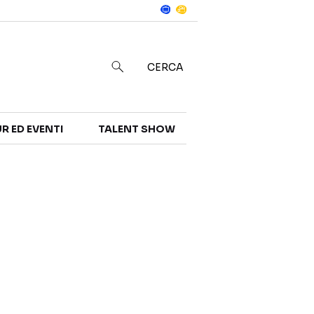
Notizie
in
CERCA
R ED EVENTI
TALENT SHOW