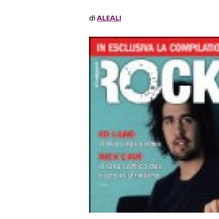
di
ALEALI