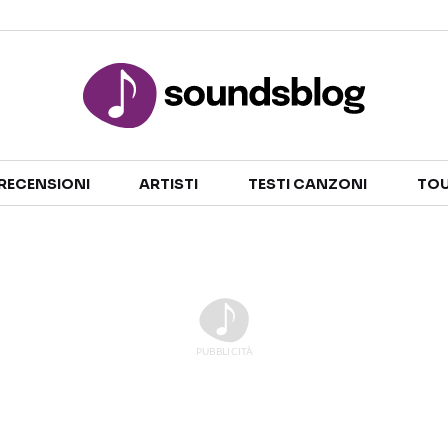
Sezioni
RECENSIONI
ARTISTI
TESTI CANZONI
TOU
NOTIZIE
ARTISTI
RECENSIONI MUSICALI
TESTI CANZONI
INTERVISTE
TOUR ED EVENTI
GOSSIP E CURIOSITÀ
TALENT SHOW