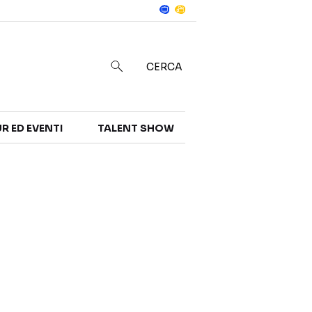
Notizie
in
CERCA
R ED EVENTI
TALENT SHOW