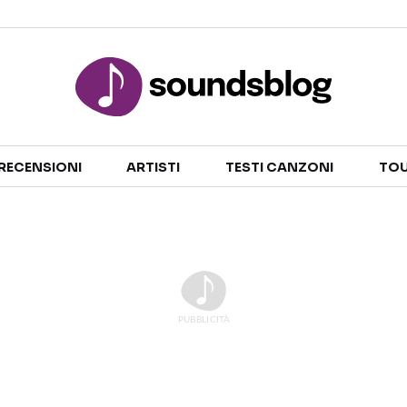
Sezioni
RECENSIONI
ARTISTI
TESTI CANZONI
TOU
NOTIZIE
ARTISTI
RECENSIONI MUSICALI
TESTI CANZONI
INTERVISTE
TOUR ED EVENTI
GOSSIP E CURIOSITÀ
TALENT SHOW