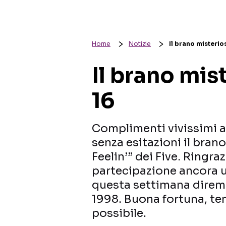
Home
Notizie
Il brano misterio
Il brano mis
16
Complimenti vivissimi 
senza esitazioni il bran
Feelin’” dei Five. Ringra
partecipazione ancora u
questa settimana diremo
1998. Buona fortuna, ten
possibile.